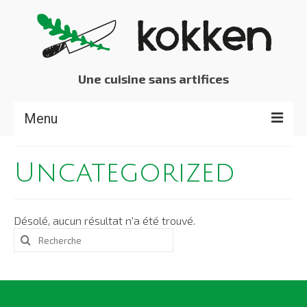
Une cuisine sans artifices
Menu
BOUTIQUE EN LIGNE
Uncategorized
La KARLO KOKKEN
Repas
Désolé, aucun résultat n'a été trouvé.
Rechercher
Cocktails et buffets
:
Kantine Evénementielle
Kokken ?